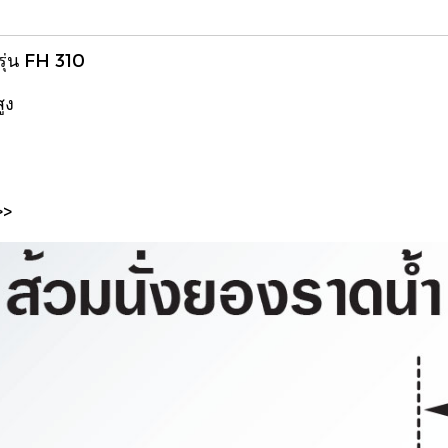
ุ่น FH 310
ูง
>>