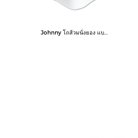
Johnny โถส้วมนั่งยอง แบบมีฐาน สุขภัณฑ์นั่งยอง รุ่น FH310