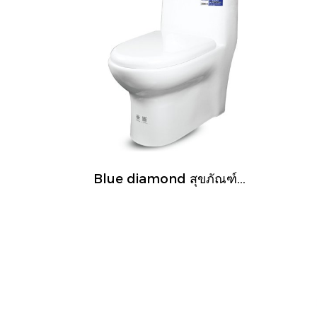
Blue diamond สุขภัณฑ์ชิ้นเดียว รุ่น FH1712 ระบบคู่(กดบน)