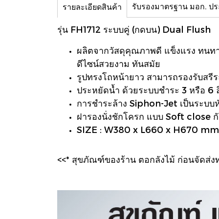
รับรองมาตรฐาน มอก. ป
รายละเอียดสินค้า
รุ่น FH1712 ระบบคู่ (กดบน) Dual Flush
ผลิตจากวัสดุคุณภาพดี แข็งแรง ทนทานต
ดีไซน์สวยงาม ทันสมัย
รูปทรงโถหน้ายาว สามารถรองรับสรีระผ
ประหยัดน้ำ ด้วยระบบชำระ 3 หรือ 6 
การชำระล้าง Siphon-Jet เป็นระบบหัวฉ
ฝารองนั่งชักโครก แบบ Soft close 
SIZE : W380 x L660 x H670 mm
<<* สุขภัณฑ์ของร้าน ตอกลังไม้ ก่อนจัดส่งทุ