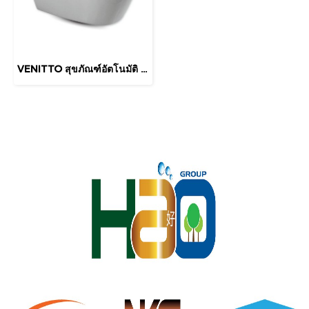
VENITTO สุขภัณฑ์อัตโนมัติ รุ่น VT818 ระบบอัตโนมัติ