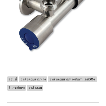
จอนนี่
วาล์วลอยสามทาง
วาล์วลอยสามทางสแตนเลส304
โถสุขภัณฑ์
วาล์วลอย