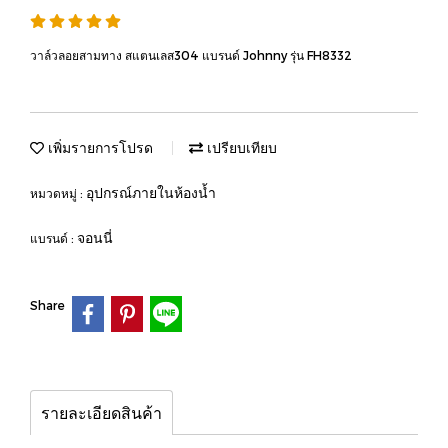
วาล์วลอยสามทาง สแตนเลส304 แบรนด์ Johnny รุ่น FH8332
เพิ่มรายการโปรด
เปรียบเทียบ
อุปกรณ์ภายในห้องน้ำ
หมวดหมู่ :
จอนนี่
แบรนด์ :
Share
รายละเอียดสินค้า