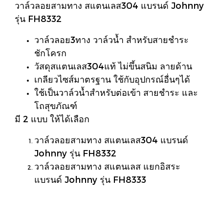
วาล์วลอยสามทาง สแตนเลส304 แบรนด์ Johnny
รุ่น FH8332
วาล์วลอย3ทาง วาล์วน้ำ สำหรับสายชำระ
ชักโครก
วัสดุสแตนเลส304แท้ ไม่ขึ้นสนิม ลายด้าน
เกลียวไซส์มาตรฐาน ใช้กับอุปกรณ์อื่นๆได้
ใช้เป็นวาล์วน้ำสำหรับต่อเข้า สายชำระ และ
โถสุขภัณฑ์
มี 2 แบบ ให้ได้เลือก
วาล์วลอยสามทาง สแตนเลส304 แบรนด์
Johnny รุ่น FH8332
วาล์วลอยสามทาง สแตนเลส แยกอิสระ
แบรนด์ Johnny รุ่น FH8333