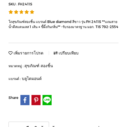
SKU : FH2411S
โถสุขภัณฑ์สองชิ้น แบรนด์ Blue diamond สีขาว รุ่น FH 2411S **แถมสาย
น้ำดีสแตนเลส 1 เส้น + ขี้ผึ้งกันกลิ่น** -รับรองมาตรฐาน มอก. TIS 792-2554
เพิ่มรายการโปรด
เปรียบเทียบ
สุขภัณฑ์ สองชิ้น
หมวดหมู่ :
บลูไดมอนด์
แบรนด์ :
Share