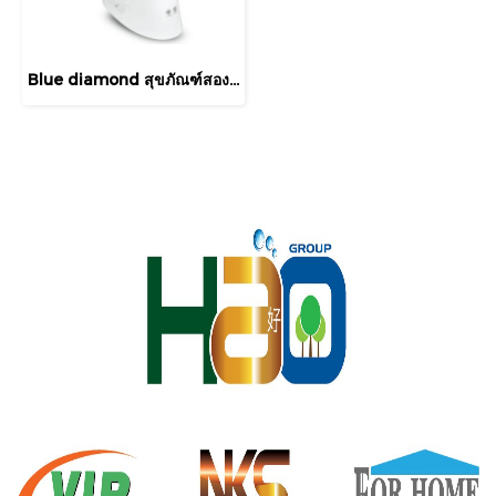
Blue diamond สุขภัณฑ์สองชิ้น รุ่น FH 2411S ระบบเดี่ยว(กดข้าง)